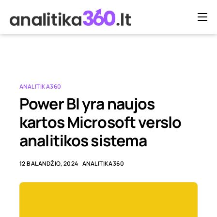
Verslo analitika
Kita analitika
Kainos
ANALITIKA360
Blog’as
Power BI yra naujos
Apie mus
kartos Microsoft verslo
analitikos sistema
Susisiekime
12 BALANDŽIO, 2024
ANALITIKA360