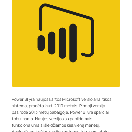
Power BI yra naujos kartos Microsoft verslo analitikos
sistema, pradėta kurti 2010 metais. Pirmoji versija
pasirodė 2013 metų pabaigoje. Power BI yra sparčiai
tobulinama. Naujos versijos su papildomais
funkcionalumais išleidžiamos kiekvieną mėnesį.
Analogiškos, tačiau mažiau galingos, kitų gamintojų