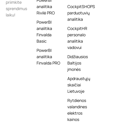
PowerBI
priimkite
analitika
CockpitSHOPS
sprendimus
Rivilė PRO
parduotuvių
laiku!
analitika
PowerBI
analitika
CockpitHR
Finvalda
personalo
Basic
analitika
vadovui
PowerBI
analitika
Didžiausios
Finvalda PRO
Baltijos
įmonės
Apdraustųjų
skaičiai
Lietuvoje
Rytdienos
valandines
elektros
kainos