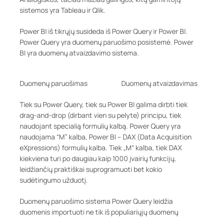
sistemos yra Tableau ir Qlik.
Power BI iš tikrųjų susideda iš Power Query ir Power BI.
Power Query yra duomenų paruošimo posistemė. Power
BI yra duomenų atvaizdavimo sistema.
Duomenų paruošimas Duomenų atvaizdavimas
Tiek su Power Query, tiek su Power BI galima dirbti tiek
drag-and-drop (dirbant vien su pelyte) principu, tiek
naudojant specialią formulių kalbą. Power Query yra
naudojama “M” kalba, Power BI – DAX (Data Acquisition
eXpressions) formulių kalba. Tiek „M“ kalba, tiek DAX
kiekviena turi po daugiau kaip 1000 įvairių funkcijų,
leidžiančių praktiškai suprogramuoti bet kokio
sudėtingumo užduotį.
Duomenų paruošimo sistema Power Query leidžia
duomenis importuoti ne tik iš populiariųjų duomenų