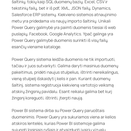
šaltinių, tokių kaip SQL duomenų bazių, Excel, CSV ir
tekstinių failų, bet ir iš pdf, XML, JSON failų, Dynamics,
Salesforce ERP sistemų. Kiekvieno sistemos atnaujinimo
metu yra pridedama vis naujų importo šaltinių. Unikali
Power Query galimybė yra paimti duomenis tiesiai iš web
puslapių, Facebook, Google Analytics. Ypač galinga yra
Power Query galimybė duomenis surinkti iš visų failų,
esančių viename kataloge.
Power Query sistema leidžia duomenis ne tik importuoti,
tačiau ir juos sutvarkyti. Galima daryti masinius duomenų
pakeitimus, pridėti naujus stulpelius, ištrinti nereikalingus,
vieną stulpelį išskaidyti į kelis ir pan. Kuriant duomenų
šaltinį, sistema registruoja kiekvieną vartotojo veiksmą
atskirų žingsnių pavidalu. Esant reikalui galima bet kurį
žingsnį koreguoti, ištrinti, įterpti naują.
Power BI sistema dirba su Power Query paruoštais
duomenimis. Power Query yra sukuriamos viena ar kelios
atskiros lentelės, kurias Power BI sistemoje galima
sujungti loginiais ryšiais ir atvaizduoti įvairių vizualų