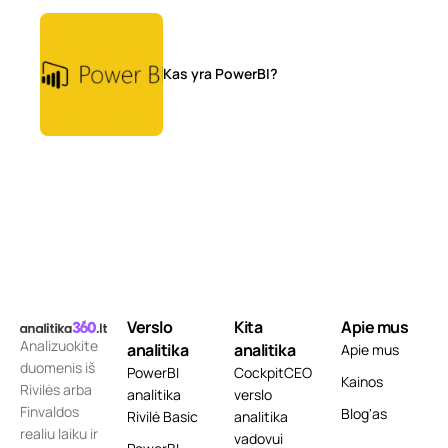
Kas yra PowerBI?
Verslo
Kita
Apie mus
Analizuokite
analitika
analitika
Apie mus
duomenis iš
PowerBI
CockpitCEO
Kainos
Rivilės arba
analitika
verslo
Finvaldos
Blog'as
Rivilė Basic
analitika
realiu laiku ir
vadovui