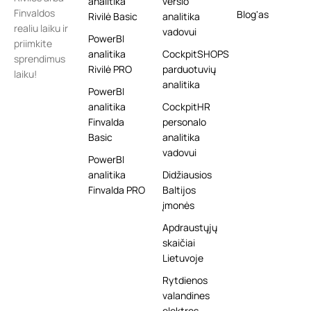
analitika
verslo
Finvaldos
Blog'as
Rivilė Basic
analitika
realiu laiku ir
vadovui
PowerBI
priimkite
analitika
CockpitSHOPS
sprendimus
Rivilė PRO
parduotuvių
laiku!
analitika
PowerBI
analitika
CockpitHR
Finvalda
personalo
Basic
analitika
vadovui
PowerBI
analitika
Didžiausios
Finvalda PRO
Baltijos
įmonės
Apdraustųjų
skaičiai
Lietuvoje
Rytdienos
valandines
elektros