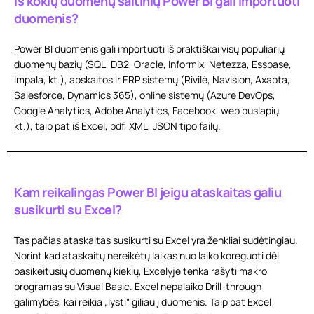
Iš kokių duomenų šaltinių Power BI gali importuoti
duomenis?
Power BI duomenis gali importuoti iš praktiškai visų populiarių
duomenų bazių (SQL, DB2, Oracle, Informix, Netezza, Essbase,
Impala, kt.), apskaitos ir ERP sistemų (Rivilė, Navision, Axapta,
Salesforce, Dynamics 365), online sistemų (Azure DevOps,
Google Analytics, Adobe Analytics, Facebook, web puslapių,
kt.), taip pat iš Excel, pdf, XML, JSON tipo failų.
Kam reikalingas Power BI jeigu ataskaitas galiu
susikurti su Excel?
Tas pačias ataskaitas susikurti su Excel yra ženkliai sudėtingiau.
Norint kad ataskaitų nereikėtų laikas nuo laiko koreguoti dėl
pasikeitusių duomenų kiekių, Excelyje tenka rašyti makro
programas su Visual Basic. Excel nepalaiko Drill-through
galimybės, kai reikia „lysti“ giliau į duomenis. Taip pat Excel