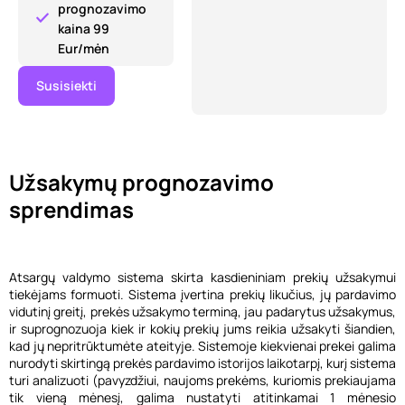
prognozavimo
kaina 99
Eur/mėn
Susisiekti
Užsakymų prognozavimo
sprendimas
Atsargų valdymo sistema skirta kasdieniniam prekių užsakymui
tiekėjams formuoti. Sistema įvertina prekių likučius, jų pardavimo
vidutinį greitį, prekės užsakymo terminą, jau padarytus užsakymus,
ir suprognozuoja kiek ir kokių prekių jums reikia užsakyti šiandien,
kad jų nepritrūktumėte ateityje. Sistemoje kiekvienai prekei galima
nurodyti skirtingą prekės pardavimo istorijos laikotarpį, kurį sistema
turi analizuoti (pavyzdžiui, naujoms prekėms, kuriomis prekiaujama
tik vieną mėnesį, galima nustatyti atitinkamai 1 mėnesio