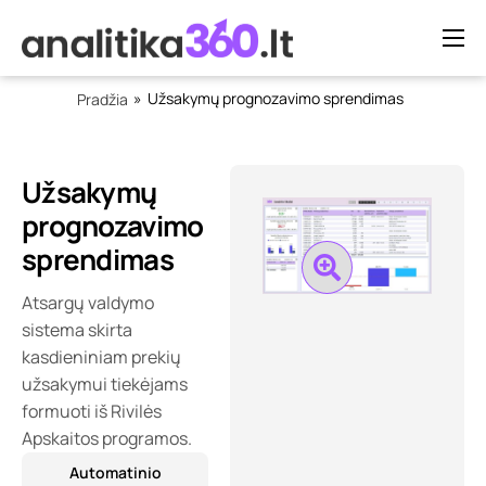
Verslo analitika
»
Užsakymų prognozavimo sprendimas
Pradžia
Kita analitika
Kainos
Užsakymų
Blog’as
prognozavimo
sprendimas
Apie mus
Atsargų valdymo
Susisiekime
sistema skirta
kasdieniniam prekių
užsakymui tiekėjams
formuoti iš Rivilės
Apskaitos programos.
Automatinio