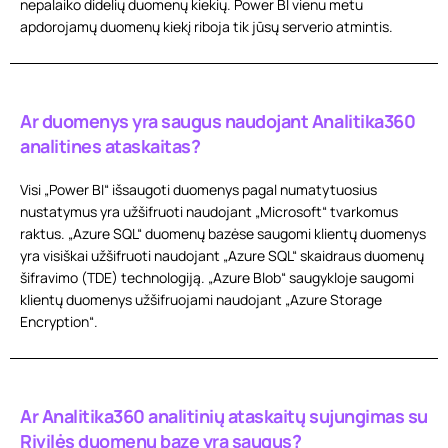
nepalaiko didelių duomenų kiekių. Power BI vienu metu
apdorojamų duomenų kiekį riboja tik jūsų serverio atmintis.
Ar duomenys yra saugus naudojant Analitika360
analitines ataskaitas?
Visi „Power BI“ išsaugoti duomenys pagal numatytuosius
nustatymus yra užšifruoti naudojant „Microsoft“ tvarkomus
raktus. „Azure SQL“ duomenų bazėse saugomi klientų duomenys
yra visiškai užšifruoti naudojant „Azure SQL“ skaidraus duomenų
šifravimo (TDE) technologiją. „Azure Blob“ saugykloje saugomi
klientų duomenys užšifruojami naudojant „Azure Storage
Encryption“.
Ar Analitika360 analitinių ataskaitų sujungimas su
Rivilės duomenų baze yra saugus?