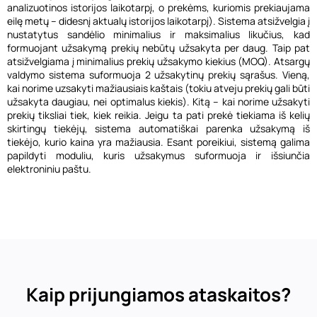
analizuotinos istorijos laikotarpį, o prekėms, kuriomis prekiaujama
eilę metų – didesnį aktualų istorijos laikotarpį). Sistema atsižvelgia į
nustatytus sandėlio minimalius ir maksimalius likučius, kad
formuojant užsakymą prekių nebūtų užsakyta per daug. Taip pat
atsižvelgiama į minimalius prekių užsakymo kiekius (MOQ). Atsargų
valdymo sistema suformuoja 2 užsakytinų prekių sąrašus. Vieną,
kai norime uzsakyti mažiausiais kaštais (tokiu atveju prekių gali būti
užsakyta daugiau, nei optimalus kiekis). Kitą – kai norime užsakyti
prekių tiksliai tiek, kiek reikia. Jeigu ta pati prekė tiekiama iš kelių
skirtingų tiekėjų, sistema automatiškai parenka užsakymą iš
tiekėjo, kurio kaina yra mažiausia. Esant poreikiui, sistemą galima
papildyti moduliu, kuris užsakymus suformuoja ir išsiunčia
elektroniniu paštu.
Kaip prijungiamos ataskaitos?