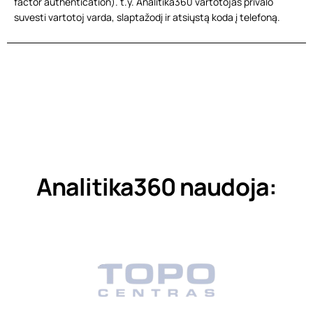
factor authentication). t.y. Analitika360 vartotojas privalo
suvesti vartotoj varda, slaptažodį ir atsiųstą koda į telefoną.
Analitika360 naudoja:​