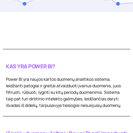
KAS YRA POWER BI?
Power BI yra naujos kartos duomenų analitikos sistema,
leidžianti patogiai ir greitai atvaizduoti įvairius duomenis, juos
filtruoti, rūšiuoti, lyginti su kitų periodų duomenimis. Sistema
taip pat turi dirbtinio intelekto galimybes, leidžiančias daryti
išvadas iš didelių, tarpusavyje tiesiogiai nesusijusių duomenų.