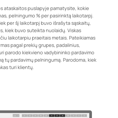
os ataskaitos puslapyje pamatysite, kokie
as, pelningumo % per pasirinktą laikotarpį.
ek per šį laikotarpį buvo išrašyta sąskaitų,
is, kiek buvo suteikta nuolaidų. Viskas
iu laikotarpiu praeitais metais. Pateikiamas
mas pagal prekių grupes, padalinius,
kuri parodo kiekvieno vadybininko pardavimo
kamą tų pardavimų pelningumą. Parodoma, kiek
as turi klientų.