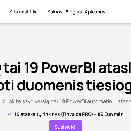
Kita analitika
Kainos
Blog’as
Apie mus
O
tai 19 PowerBI atas
oti duomenis tiesiog
lizuokite savo verslą per 19 PowerBI automatinių atask
19 ataskaitų rinkinys (Finvalda PRO) – 89 Eur/mėn
Susisiekti