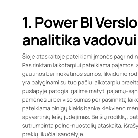
1. Power BI Verslo
analitika vadovui
Šioje ataskaitoje pateikiami įmonės pagrindinia
Pasirinktam laikotarpiui pateikiama pajamos,
gautinos bei mokėtinos sumos, likvidumo rodik
yra palyginami su tuo pačiu laikotarpiu praeit
puslapyje patogiai galime matyti pajamų-są
pamėnesiui bei viso sumas per pasirinktą laiko
pateikiama pinigų kiekis banke kiekvieno mė
apyvartinių lėšų judėjimas. Be šių rodiklių, pat
sutrumpinta pelno-nuostolių ataskaita, išrašy
prekių likučiai sandėlyje.