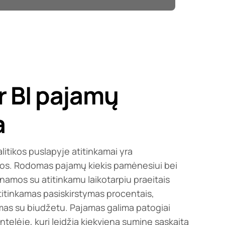
r BI pajamų
a
itikos puslapyje atitinkamai yra
os. Rodomas pajamų kiekis pamėnesiui bei
namos su atitinkamu laikotarpiu praeitais
itinkamas pasiskirstymas procentais,
mas su biudžetu. Pajamas galima patogiai
entelėje, kuri leidžia kiekvieną suminę sąskaitą