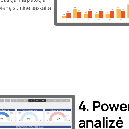
ekvieną suminę sąskaitą
4. Powe
analizė