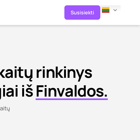
Susisiekti
kaitų rinkinys
iai iš
Finvaldos.
aitų