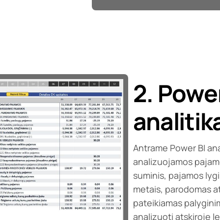
2. Powe
analitik
Antrame Power BI anal
analizuojamos pajam
suminis, pajamos lygi
metais, parodomas at
pateikiamas palygini
analizuoti atskiroje l