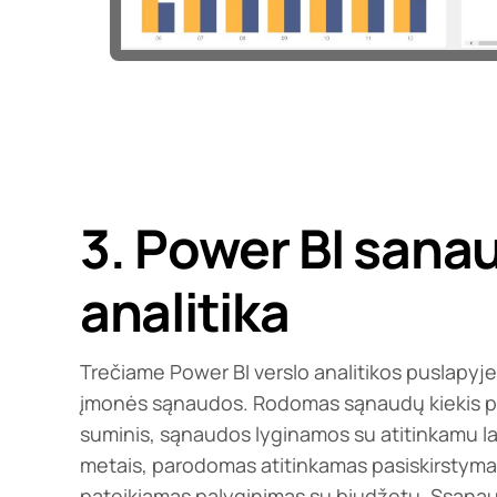
3. Power BI sana
analitika
Trečiame Power BI verslo analitikos puslapyj
įmonės sąnaudos. Rodomas sąnaudų kiekis p
suminis, sąnaudos lyginamos su atitinkamu lai
metais, parodomas atitinkamas pasiskirstyma
pateikiamas palyginimas su biudžetu. Ssąnau