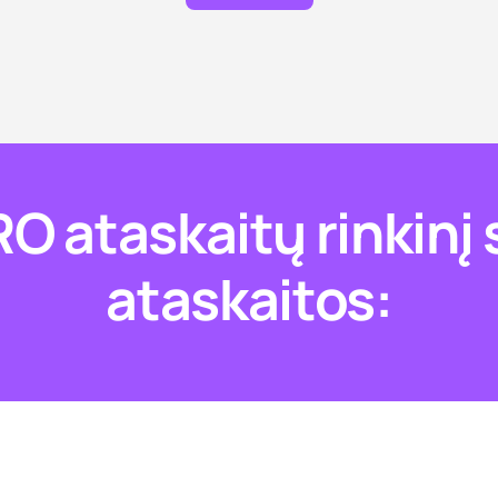
O ataskaitų rinkinį
ataskaitos: