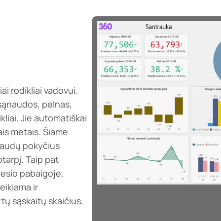
i rodikliai vadovui.
 sąnaudos, pelnas,
liai. Jie automatiškai
ais metais. Šiame
naudų pokyčius
tarpį. Taip pat
nesio pabaigoje,
eikiama ir
tų sąskaitų skaičius,