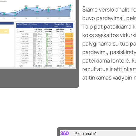
Šiame verslo analitik
buvo pardavimai, peln
Taip pat pateikiama ki
koks sąskaitos vidurk
palyginama su tuo pač
pardavimų pasiskirsty
pateikiama lentelė, 
rezultatus ir atitin
atitinkamas vadybinink