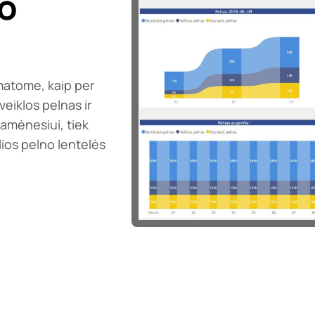
no
 matome, kaip per
veiklos pelnas ir
pamėnesiui, tiek
lios pelno lentelės