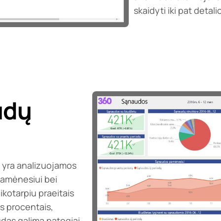
skaidyti iki pat detali
udų
e yra analizuojamos
amėnesiui bei
kotarpiu praeitais
s procentais,
das galima patogiai